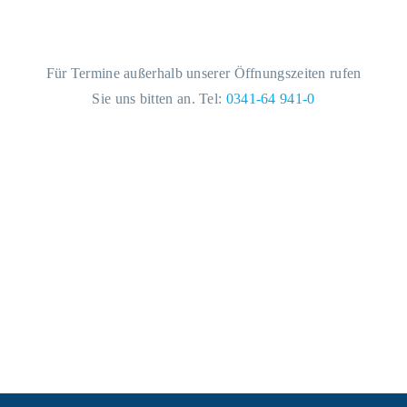
Öffnungszeiten
Für Termine außerhalb unserer Öffnungszeiten rufen
Sie uns bitten an. Tel:
0341-64 941-0
Mo – Fr
7.00 – 17.00
Samstag
geschlossen
Sonntag
geschlossen